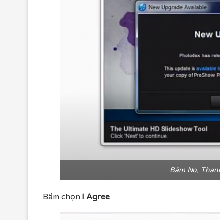
Bấm No, Thank
Bấm chọn
I Agree
.