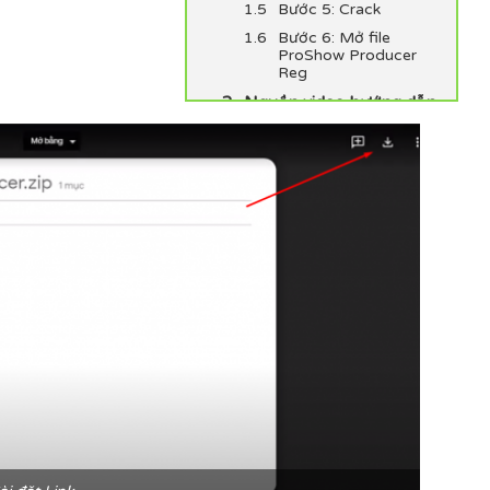
Bước 5: Crack
Bước 6: Mở file
ProShow Producer
Reg
Nguồn video hướng dẫn
cài và full crack proshow
producer mới nhất 2020: