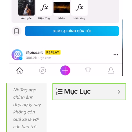
Những app
Mục Lục
chỉnh ảnh
đẹp ngày nay
không còn
quá xa lạ với
các bạn trẻ