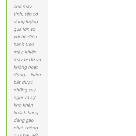
cho máy
tính, tệp có
dung lượng
quá lớn so
với hệ điều
hành trên
máy, khiến
máy bị đơ và
không hoạt
động,…Nắm
bắt được
những suy
nghĩ và sự
khó khăn
khách hàng
đang gặp
phải, thông
qua bài viết