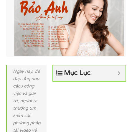
Ngày nay, để
Mục Lục
đáp ứng nhu
cầcu công
việc và giải
trí, người ta
thường tìm
kiếm các
phương pháp
tải video về