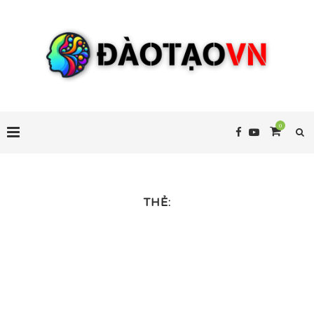
0
THẺ: