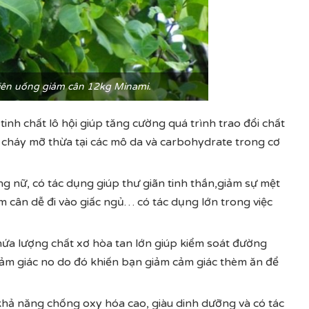
iên uống giảm cân 12kg Minami.
tinh chất lô hội giúp tăng cường quá trình trao đổi chất
ốt cháy mỡ thừa tại các mô da và carbohydrate trong cơ
ang nữ, có tác dụng giúp thư giãn tinh thần,giảm sự mệt
ảm cân dễ đi vào giấc ngủ… có tác dụng lớn trong việc
hứa lượng chất xơ hòa tan lớn giúp kiểm soát đường
 cảm giác no do đó khiến bạn giảm cảm giác thèm ăn để
khả năng chống oxy hóa cao, giàu dinh dưỡng và có tác