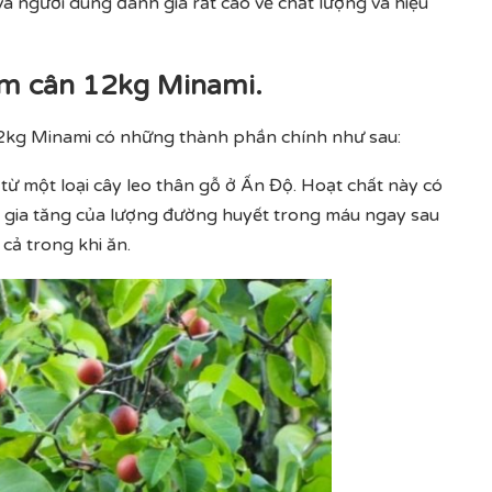
à người dùng đánh giá rất cao về chất lượng và hiệu
ảm cân 12kg Minami.
12kg Minami có những thành phần chính như sau:
t từ một loại cây leo thân gỗ ở Ấn Độ. Hoạt chất này có
h gia tăng của lượng đường huyết trong máu ngay sau
cả trong khi ăn.