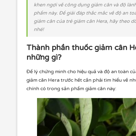
khen ngợi về công dụng giảm cân và độ lành
phẩm này. Để giải đáp thắc mắc về độ an to
giảm cân của trẻ giảm cân Hera, hãy theo dõi
nhé!
Thành phần thuốc giảm cân 
những gì?
Để lý chứng minh cho hiệu quả và độ an toàn c
giảm cân Hera trước hết cần phải tìm hiểu về 
chính có trong sản phẩm giảm cân này: