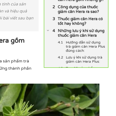
 tính của sản
Công dụng của thuốc
àn và hiệu quả
giảm cân Hera ra sao?
 bài viết sau bạn
Thuốc giảm cân Hera có
tốt hay không?
Những lưu ý khi sử dụng
thuốc giảm cân Hera
Hera gồm
Hướng dẫn sử dụng
trà giảm cân Hera Plus
đúng cách:
Lưu ý khi sử dụng trà
ủa sản phẩm trà
giảm cân Hera Plus:
những thành phần
Top 03 sản phẩm an
toàn dành cho người
có cơ địa khó giảm
cân