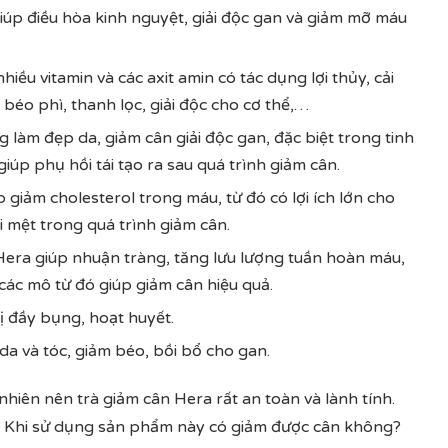
giúp điều hòa kinh nguyệt, giải độc gan và giảm mỡ máu
hiều vitamin và các axit amin có tác dụng lợi thủy, cải
éo phì, thanh lọc, giải độc cho cơ thể,…
g làm đẹp da, giảm cân giải độc gan, đặc biệt trong tinh
úp phụ hồi tái tạo ra sau quá trình giảm cân.
 giảm cholesterol trong máu, từ đó có lợi ích lớn cho
i mệt trong quá trình giảm cân.
 Hera giúp nhuận tràng, tăng lưu lượng tuần hoàn máu,
các mô từ đó giúp giảm cân hiệu quả.
ị đầy bụng, hoạt huyết.
a và tóc, giảm béo, bồi bổ cho gan.
hiên nên trà giảm cân Hera rất an toàn và lành tính.
 Khi sử dụng sản phẩm này có giảm được cân không?