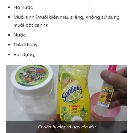
Hồ nước;
Muối tinh (muối biển màu trắng, không sử dụng
muối bột canh);
Nước;
Thìa khuấy;
Bát đựng;
Chuẩn bị một số nguyên liệu