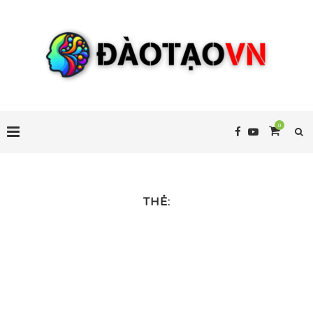
0
THẺ: