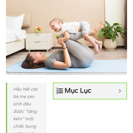
Hầu hết các
Mục Lục
bà mẹ sau
sinh đều
được “tặng
kèm” một
chiếc bụng