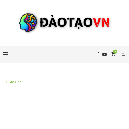
0
Giảm Cân