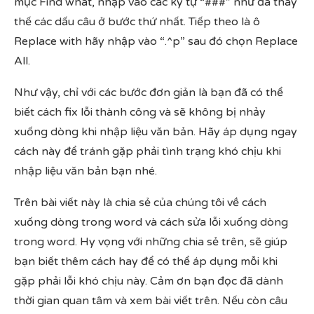
mục Find what, nhập vào các ký tự “###” như đã thay
thế các dấu câu ở bước thứ nhất. Tiếp theo là ô
Replace with hãy nhập vào “.^p” sau đó chọn Replace
All.
Như vậy, chỉ với các bước đơn giản là bạn đã có thể
biết cách fix lỗi thành công và sẽ không bị nhảy
xuống dòng khi nhập liệu văn bản. Hãy áp dụng ngay
cách này để tránh gặp phải tình trạng khó chịu khi
nhập liệu văn bản bạn nhé.
Trên bài viết này là chia sẻ của chúng tôi về cách
xuống dòng trong word và cách sửa lỗi xuống dòng
trong word. Hy vọng với những chia sẻ trên, sẽ giúp
bạn biết thêm cách hay để có thể áp dụng mỗi khi
gặp phải lỗi khó chịu này. Cảm ơn bạn đọc đã dành
thời gian quan tâm và xem bài viết trên. Nếu còn câu