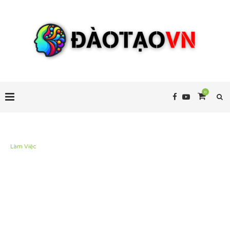
0
Làm Việc