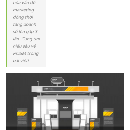
hóa vấn đề
marketing
đồng thời
tăng doanh
số lên gấp 3
lần. Cùng tìm
hiểu sâu về
POSM trong
bài viết!