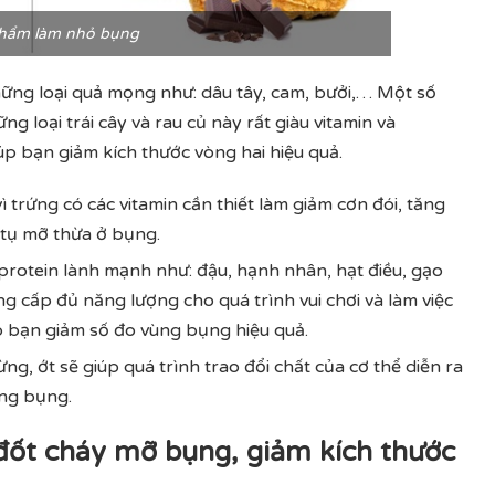
phẩm làm nhỏ bụng
 những loại quả mọng như: dâu tây, cam, bưởi,… Một số
ững loại trái cây và rau củ này rất giàu vitamin và
úp bạn giảm kích thước vòng hai hiệu quả.
trứng có các vitamin cần thiết làm giảm cơn đói, tăng
h tụ mỡ thừa ở bụng.
c protein lành mạnh như: đậu, hạnh nhân, hạt điều, gạo
 cấp đủ năng lượng cho quá trình vui chơi và làm việc
p bạn giảm số đo vùng bụng hiệu quả.
ng, ớt sẽ giúp quá trình trao đổi chất của cơ thể diễn ra
ng bụng.
đốt cháy mỡ bụng, giảm kích thước