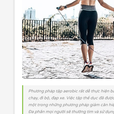
Phương pháp tập aerobic rất dễ thực hiện b
chạy, đi bộ, đạp xe. Việc tập thể dục đã đư
một trong những phương pháp giảm cân hiệ
Đa phần mọi người sẽ thường tìm và sử dụn