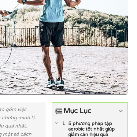
ao gồm việc
Mục Lục
ợc chứng minh là
5 phương pháp tập
u quả nhất.
aerobic tốt nhất giúp
g một số cách
giảm cân hiệu quả