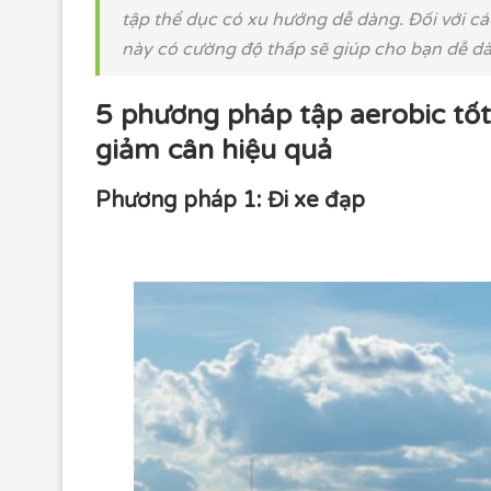
tập thể dục có xu hướng dễ dàng. Đối với cá
này có cường độ thấp sẽ giúp cho bạn dễ dà
5 phương pháp tập aerobic tốt
giảm cân hiệu quả
Phương pháp 1: Đi xe đạp