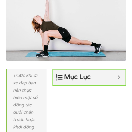
Trước khi đi
Mục Lục
xe đạp bạn
nên thực
hiện một số
động tác
duỗi chân
trước hoặc
khởi động