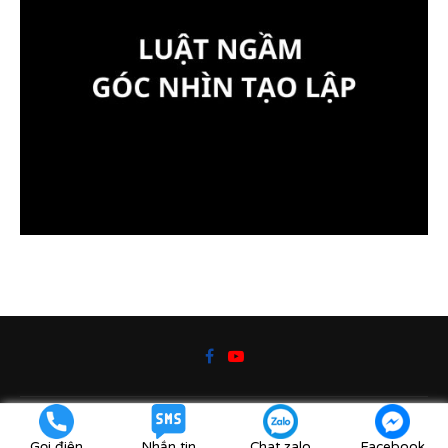
@2019 - Kiến thức cuộc sống bởi
DaoTaoVN.com
Gọi điện
Nhắn tin
Chat zalo
Facebook