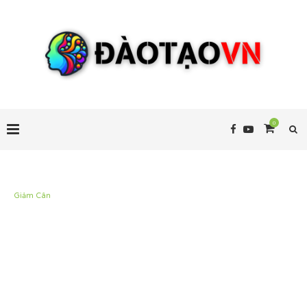
0
Giảm Cân