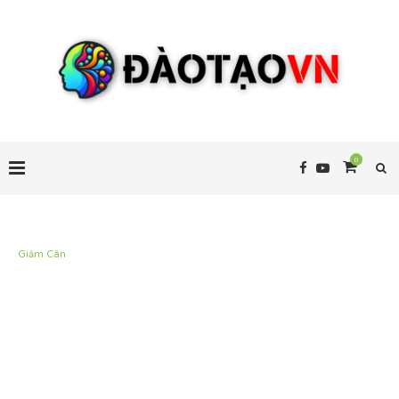
0
Giảm Cân