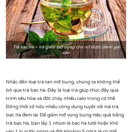
Trà bạc hà – trà giảm mỡ bụng cho nữ được đánh giá
cao
Nhắc đến loại trà tan mỡ bụng, chúng ta không thể
bỏ qua trà bạc hà. Đây là loại trà giúp thúc đẩy quá
trình tiêu hóa và đốt cháy nhiều calo trong cơ thể.
Đồng thời sở hữu nhiều công dụng tuyệt vời mà trà
bạc hà đem lại. Để giảm mỡ vùng bụng hiệu quả bằng
trà bạc hà, bạn lấy 1 nhúm lá bạc hà tươi hoặc khô
vào 1 ly nước nóng và đợi khoảng 5 phút là có thể