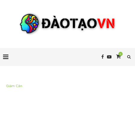
0
Giảm Cân