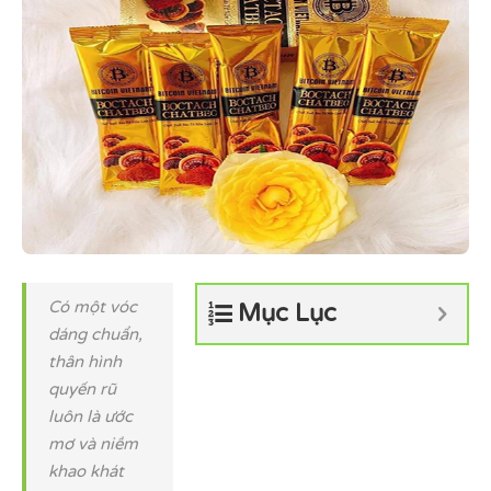
Có một vóc
Mục Lục
dáng chuẩn,
thân hình
quyến rũ
luôn là ước
mơ và niềm
khao khát