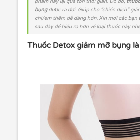
phẩm này lại quá tốn thời gian. Do đó,
thuốc
bụng
được ra đời. Giúp cho “chiến dịch” gi
chị/em thêm dễ dàng hơn. Xin mời các bạn th
sau đây để hiểu rõ hơn về loại thuốc này nhé
Thuốc Detox giảm mỡ bụng là 