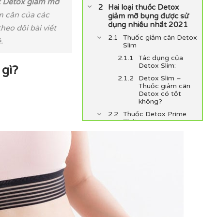
 Detox giảm mỡ
Hai loại thuốc Detox
ảm cân của các
giảm mỡ bụng được sử
dụng nhiều nhất 2021
eo dõi bài viết
Thuốc giảm cân Detox
.
Slim
Tác dụng của
Detox Slim:
gì?
Detox Slim –
Thuốc giảm cân
Detox có tốt
không?
Thuốc Detox Prime
Thái
Tác dụng của
Detox Prime:
Detox Prime –
Thuốc giảm cân
Detox có tốt
không?