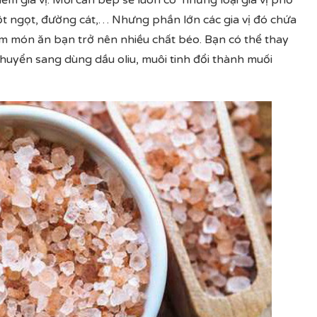
ếm gia vị. Mỗi căn bếp sẽ luôn có những loại gia vị phổ
bột ngọt, đường cát,… Nhưng phần lớn các gia vị đó chứa
m món ăn bạn trở nên nhiều chất béo. Bạn có thể thay
huyển sang dùng dầu oliu, muôi tinh đổi thành muối