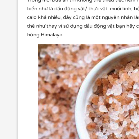
Trong mỗi bữa ăn thì không thể thiếu việc nêm n
biến như là dầu động vật/ thực vật, muối tinh, 
calo khá nhiều, đây cũng là một nguyên nhân là
thế như thay vì sử dụng dầu động vật bạn hãy c
hồng Himalaya,…