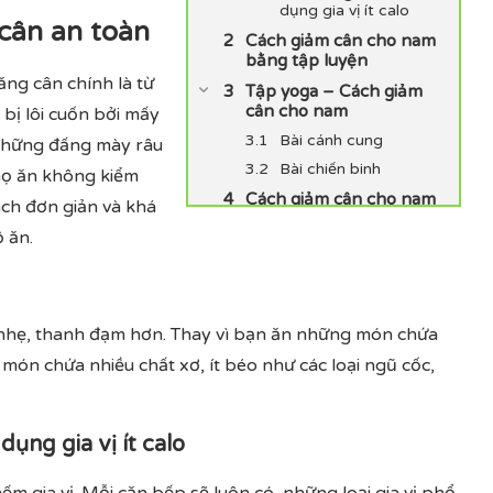
dụng gia vị ít calo
cân an toàn
Cách giảm cân cho nam
bằng tập luyện
ng cân chính là từ
Tập yoga – Cách giảm
cân cho nam
bị lôi cuốn bởi mấy
Bài cánh cung
ì những đấng mày râu
Bài chiến binh
 họ ăn không kiểm
Cách giảm cân cho nam
ách đơn giản và khá
bằng thuốc giảm cân
 ăn.
nam giới
n nhẹ, thanh đạm hơn. Thay vì bạn ăn những món chứa
món chứa nhiều chất xơ, ít béo như các loại ngũ cốc,
ụng gia vị ít calo