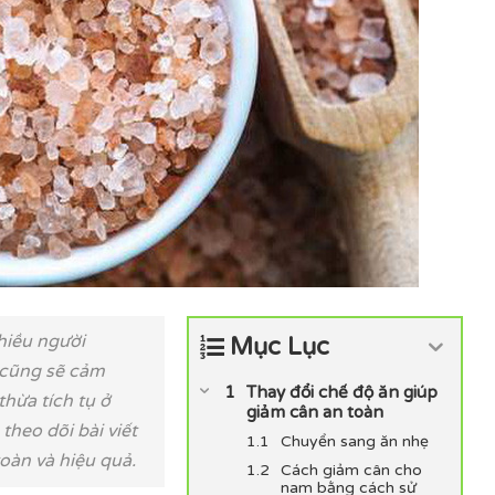
nhiều người
Mục Lục
 cũng sẽ cảm
Thay đổi chế độ ăn giúp
thừa tích tụ ở
giảm cân an toàn
theo dõi bài viết
Chuyển sang ăn nhẹ
oàn và hiệu quả.
Cách giảm cân cho
nam bằng cách sử