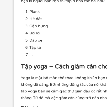
bạn là người bận rộn thì tập ở nhà các bài như:
Plank
Hít đất
Gập bụng
Bơi lội
Đạp xe
Tập tạ
…
Tập yoga – Cách giảm cân ch
Yoga là một bộ môn thể thao không khiến bạn 
không dễ dàng. Bởi những động tác của nó khá k
tập yoga bạn sẽ cảm giác thư giãn đầu óc rất nh
thẳng. Từ đó mà việc giảm cân cũng trở nên nha