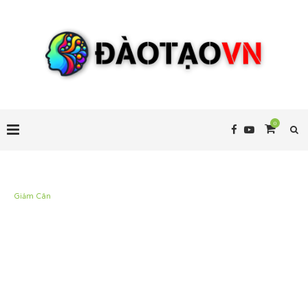
0
Giảm Cân