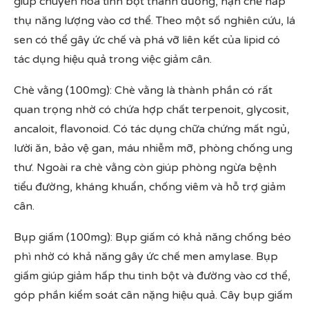
giúp chuyển hóa tinh bột thành đường, hạn chế hấp
thụ năng lượng vào cơ thể. Theo một số nghiên cứu, lá
sen có thể gây ức chế và phá vỡ liên kết của lipid có
tác dụng hiệu quả trong việc giảm cân.
Chè vằng (100mg): Chè vằng là thành phần có rất
quan trọng nhờ có chứa hợp chất terpenoit, glycosit,
ancaloit, flavonoid. Có tác dụng chữa chứng mất ngủ,
lười ăn, bảo vệ gan, máu nhiễm mỡ, phòng chống ung
thư. Ngoài ra chè vằng còn giúp phòng ngừa bệnh
tiểu đường, kháng khuẩn, chống viêm và hỗ trợ giảm
cân.
Bụp giấm (100mg): Bụp giấm có khả năng chống béo
phì nhờ có khả năng gây ức chế men amylase. Bụp
giấm giúp giảm hấp thu tinh bột và đường vào cơ thể,
góp phần kiểm soát cân nặng hiệu quả. Cây bụp giấm