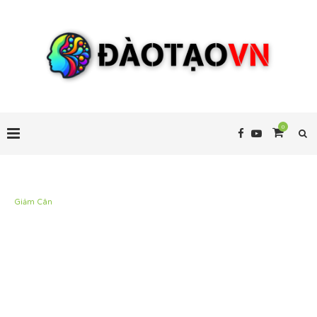
0
Giảm Cân