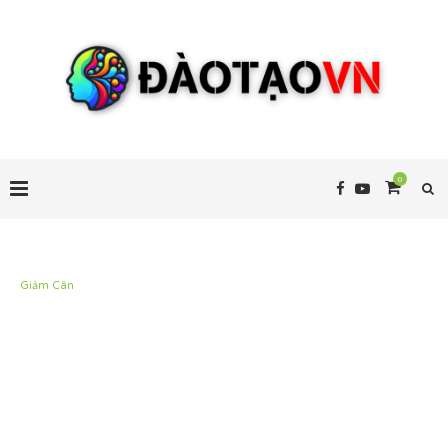
0
Giảm Cân