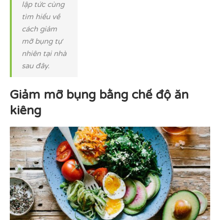
lập tức cùng
tìm hiểu về
cách giảm
mỡ bụng tự
nhiên tại nhà
sau đây.
Giảm mỡ bụng bằng chế độ ăn
kiêng