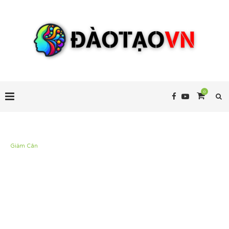
0
Giảm Cân