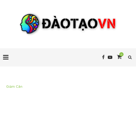
0
Giảm Cân