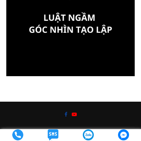
@2019 - Kiến thức cuộc sống bởi
DaoTaoVN.com