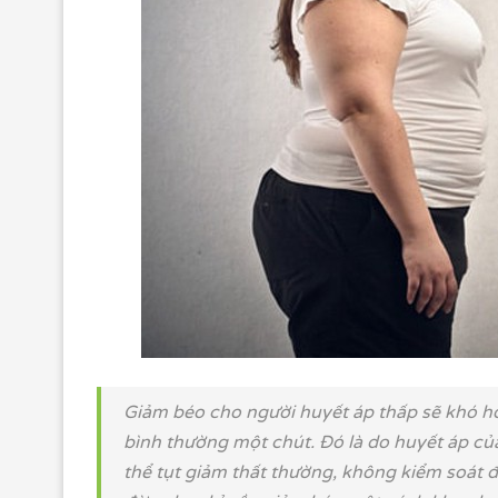
Giảm béo cho người huyết áp thấp sẽ khó 
bình thường một chút. Đó là do huyết áp củ
thể tụt giảm thất thường, không kiểm soát