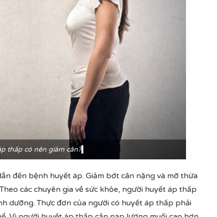
áp thấp có nên giảm cân?
dẫn đến bệnh huyết áp. Giảm bớt cân nặng và mỡ thừa
 Theo các chuyên gia về sức khỏe, người huyết áp thấp
inh dưỡng. Thực đơn của người có huyết áp thấp phải
thể. Vì người huyết áp thấp cần nạp lượng muối cao hơn