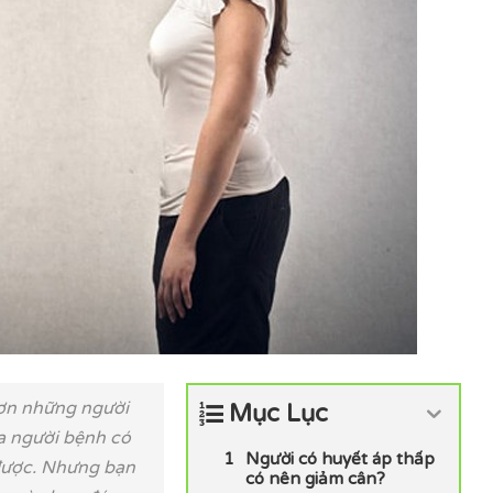
hơn những người
Mục Lục
a người bệnh có
Người có huyết áp thấp
 được. Nhưng bạn
có nên giảm cân?