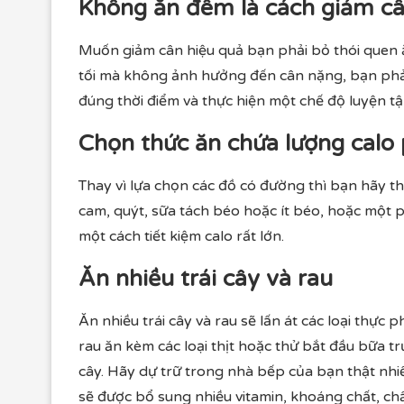
Không ăn đêm là cách giảm câ
Muốn giảm cân hiệu quả bạn phải bỏ thói quen
tối mà không ảnh hưởng đến cân nặng, bạn phải 
đúng thời điểm và thực hiện một chế độ luyện tậ
Chọn thức ăn chứa lượng calo
Thay vì lựa chọn các đồ có đường thì bạn hãy t
cam, quýt, sữa tách béo hoặc ít béo, hoặc một
một cách tiết kiệm calo rất lớn.
Ăn nhiều trái cây và rau
Ăn nhiều trái cây và rau sẽ lấn át các loại thực
rau ăn kèm các loại thịt hoặc thử bắt đầu bữa t
cây. Hãy dự trữ trong nhà bếp của bạn thật nhiề
sẽ được bổ sung nhiều vitamin, khoáng chất, chấ