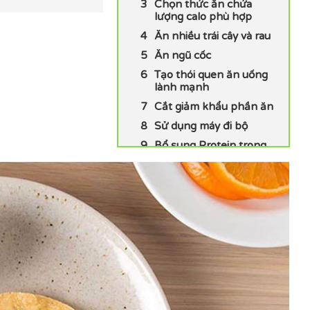
Chọn thức ăn chứa
lượng calo phù hợp
Ăn nhiều trái cây và rau
Ăn ngũ cốc
Tạo thói quen ăn uống
lành mạnh
Cắt giảm khẩu phần ăn
Sử dụng máy đi bộ
Bổ sung Protein trong
mỗi bữa ăn
Sử dụng các sản phẩm
ít chất béo