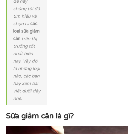
đề này
chúng tôi đã
tìm hiểu và
chọn ra
các
loại sữa giảm
cân
trên thị
trường tốt
nhất hiện
nay. Vậy đó
là những loại
nào, các bạn
hãy xem bài
viết dưới đây
nhé.
Sữa giảm cân là gì?